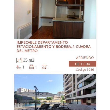
IMPECABLE DEPARTAMENTO
ESTACIONAMIENTO Y BODEGA, 1 CUADRA
DEL METRO
ARRIENDO
35 m2
UF 11.00
1
1
1
Código 3286