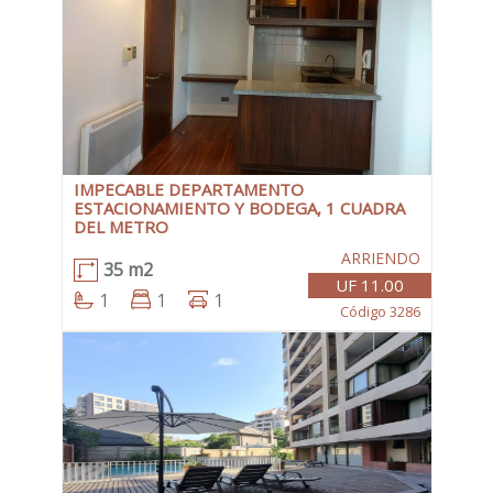
IMPECABLE DEPARTAMENTO
ESTACIONAMIENTO Y BODEGA, 1 CUADRA
DEL METRO
ARRIENDO
35 m2
UF 11.00
1
1
1
Código 3286