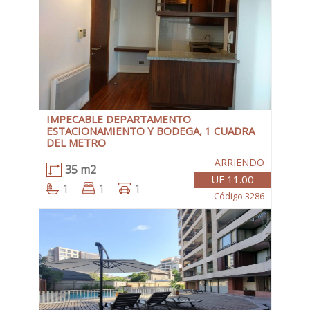
IMPECABLE DEPARTAMENTO
ESTACIONAMIENTO Y BODEGA, 1 CUADRA
DEL METRO
ARRIENDO
35 m2
UF 11.00
1
1
1
Código 3286