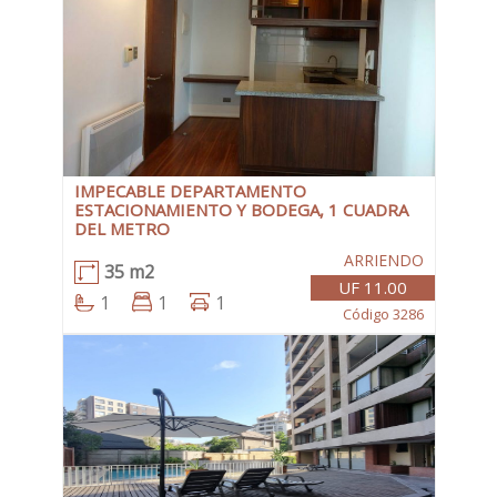
IMPECABLE DEPARTAMENTO
ESTACIONAMIENTO Y BODEGA, 1 CUADRA
DEL METRO
ARRIENDO
35 m2
UF 11.00
1
1
1
Código 3286