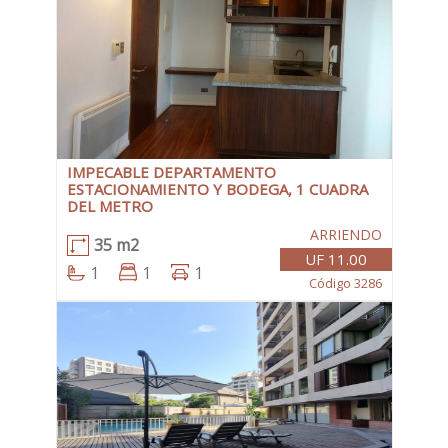
IMPECABLE DEPARTAMENTO
ESTACIONAMIENTO Y BODEGA, 1 CUADRA
DEL METRO
ARRIENDO
35 m2
UF 11.00
1
1
1
Código 3286