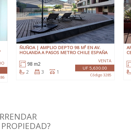
ÑUÑOA | AMPLIO DEPTO 98 M² EN AV.
A
A
HOLANDA A PASOS METRO CHILE ESPAÑA
C
VENTA
DO
98 m2
UF 5,630.00
2
3
1
Código 3285
286
ARRENDAR
 PROPIEDAD?